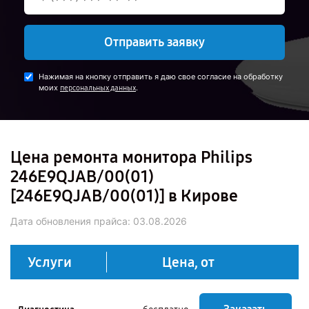
Отправить заявку
Нажимая на кнопку отправить я даю свое согласие на обработку
моих
.
персональных данных
Цена ремонта монитора Philips
246E9QJAB/00(01)
[246E9QJAB/00(01)] в Кирове
Дата обновления прайса:
03.08.2026
Услуги
Цена, от