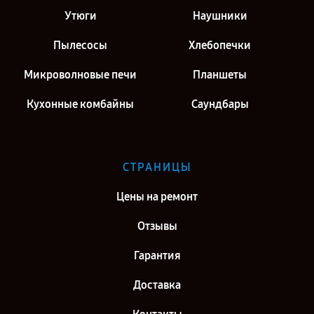
г. Москва
Утюги
Наушники
Ремонт монитора Philips 246E9QJAB/00(01) [246E9QJAB/00(01)] в
г. Санкт-Петербург
Пылесосы
Хлебопечки
Микроволновые печи
Планшеты
Кухонные комбайны
Саундбары
СТРАНИЦЫ
Цены на ремонт
Отзывы
Гарантия
Доставка