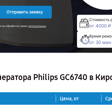
Отправить заявку
Стоимость 
от 4000 ₽
е на обработку моих
персональных
Время ремо
от 30 мин
ератора Philips GC6740 в Кир
Цена, от
Ср