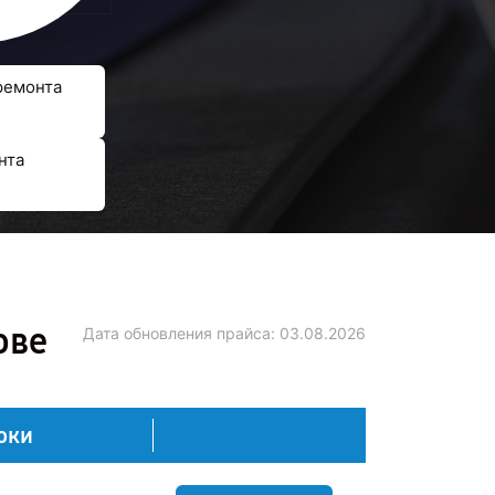
ремонта
нта
ове
Дата обновления прайса:
03.08.2026
оки