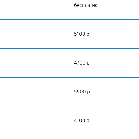
бесплатно
5100 р
4700 р
5900 р
4100 р