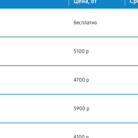
Цена, от
Ср
бесплатно
5100 р
4700 р
5900 р
4100 р