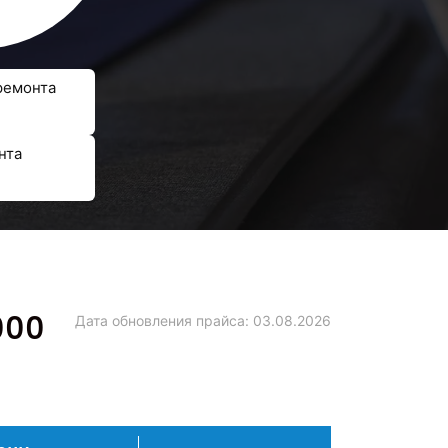
ремонта
нта
000
Дата обновления прайса:
03.08.2026