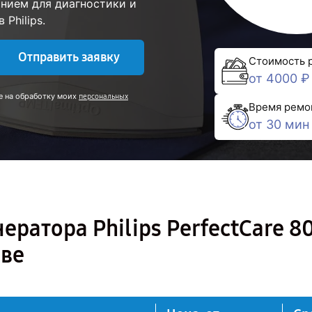
нием для диагностики и
Philips.
Отправить заявку
Стоимость 
от 4000 ₽
е на обработку моих
персональных
Время ремо
от 30 мин
ератора Philips PerfectCare 8
ове