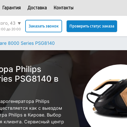
Гарантия
Доставка
Контакты
кого, 43
▼
Проверить статус заказа
Заказать звонок
:00 до 20:00
are 8000 Series PSG8140
ра Philips
ries PSG8140 в
рогенератора Philips
уществляется как с выездом
тра Philips в Кирове. Выбор
я клиента. Сервисный центр