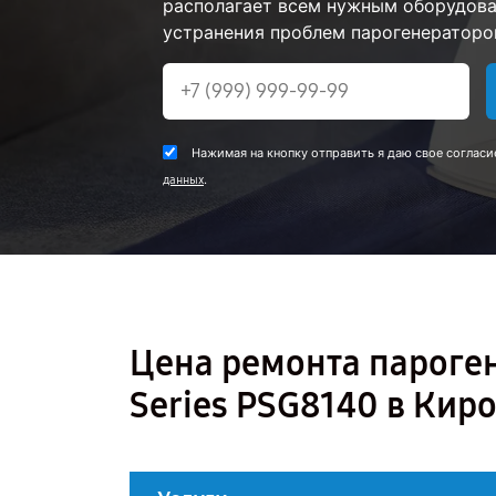
располагает всем нужным оборудова
устранения проблем парогенераторов 
Нажимая на кнопку отправить я даю свое согласи
.
данных
Цена ремонта пароген
Series PSG8140 в Кир