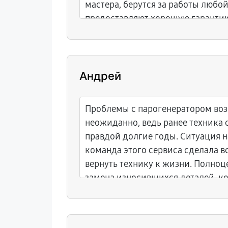
мастера, берутся за работы любо
предоставляют хорошую гарантию.
теперь ремонтирую только здесь.
Андрей
Проблемы с парогенератором во
неожиданно, ведь ранее техника 
правдой долгие годы. Ситуация н
команда этого сервиса сделала в
вернуть технику к жизни. Полноц
замена износившихся деталей, к
дальнейшему уходу — всё прове
комфортно и добросовестно. Ре
заботу о клиенте.