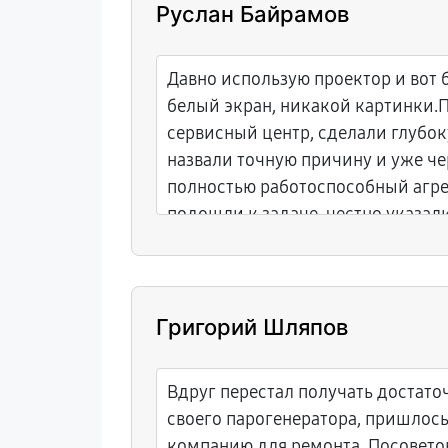
Руслан Байрамов
Давно использую проектор и вот 
белый экран, никакой картинки.
сервисный центр, сделали глубок
назвали точную причину и уже че
полностью работоспособный агре
подошли к задаче, честно указал
срок.
Григорий Шляпов
Вдруг перестал получать достато
своего парогенератора, пришлос
компанию для ремонта. Посовето