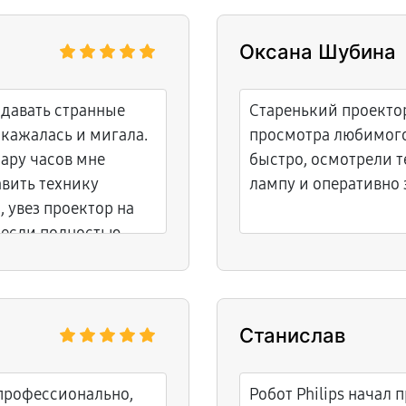
Оксана Шубина
ыдавать странные
Старенький проектор
скажалась и мигала.
просмотра любимого
пару часов мне
быстро, осмотрели 
вить технику
лампу и оперативно 
 увез проектор на
несли полностью
декватная,
чный сервисный
Станислав
профессионально,
Робот Philips начал