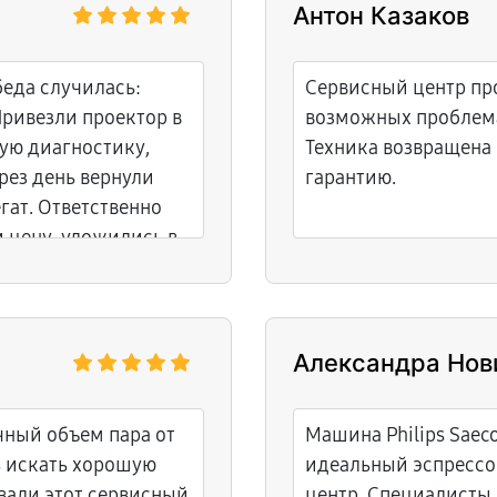
Антон Казаков
беда случилась:
Сервисный центр про
Привезли проектор в
возможных проблема
ую диагностику,
Техника возвращена 
рез день вернули
гарантию.
гат. Ответственно
и цену, уложились в
Александра Нов
чный объем пара от
Машина Philips Saec
ь искать хорошую
идеальный эспрессо.
вали этот сервисный
центр. Специалисты