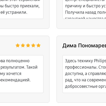
ры быстро приехали,
причину и быстро ус
её устранили.
Получила назад пол
гарантией качества 
Дима Пономаре
ова полноценно
Здесь технику Phili
 результатом. Такой
профессионалы. Стои
ому хочется
доступна, а справляю
рекомендацией.
рад, что на совреме
добросовестные орг