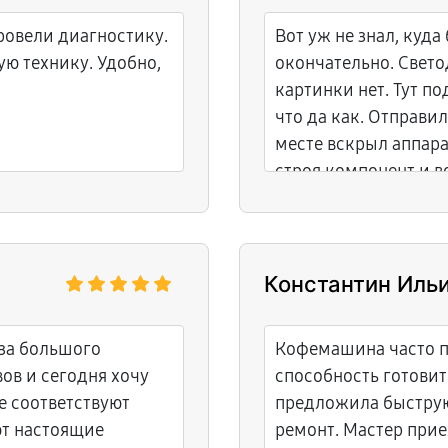
ровели диагностику.
Вот уж не знал, куда
ую технику. Удобно,
окончательно. Светод
картинки нет. Тут по
что да как. Отправи
месте вскрыл аппар
строя компонент и в
Константин Иль
-за большого
Кофемашина часто п
ов и сегодня хочу
способность готови
ле соответствуют
предложила быструю
ют настоящие
ремонт. Мастер прие