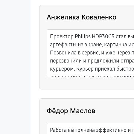
Анжелика Коваленко
Проектор Philips HDP30C5 стал в
артефакты на экране, картинка и
Позвонила в сервис, и уже через 
перезвонили и предложили отпра
курьером. Курьер приехал быстро,
диагностику. Спустя два дня при
исправленное устройство. Цена а
гарантийный талон выдан. Отли
центр, рекомендую!
Фёдор Маслов
Работа выполнена эффективно и 