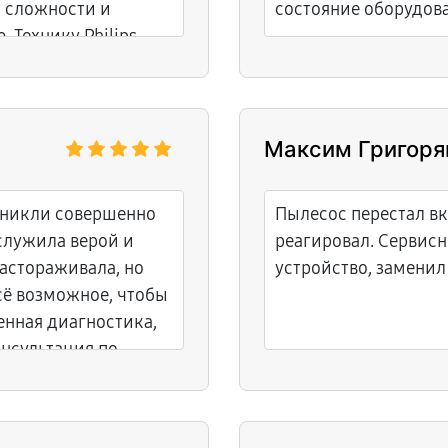
й сложности и
состояние оборудова
 Технику Philips
Максим Григоря
зникли совершенно
Пылесос перестал вк
служила верой и
реагировал. Сервис
астораживала, но
устройство, заменил
сё возможное, чтобы
енная диагностика,
онсультация по
дено максимально
ально ощущаешь